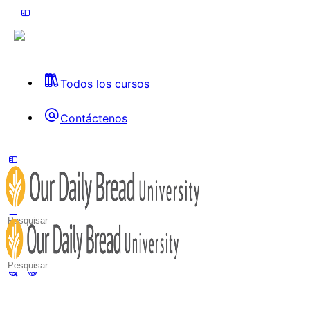
Todos los cursos
Contáctenos
Toggle
Side
Panel
Search
for:
Search
for: