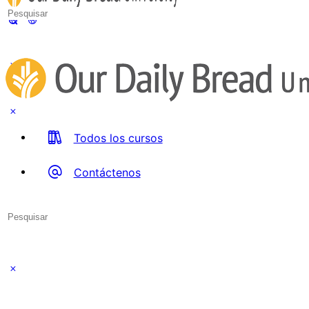
Search
for:
Todos los cursos
Contáctenos
Search
for:
Close
search