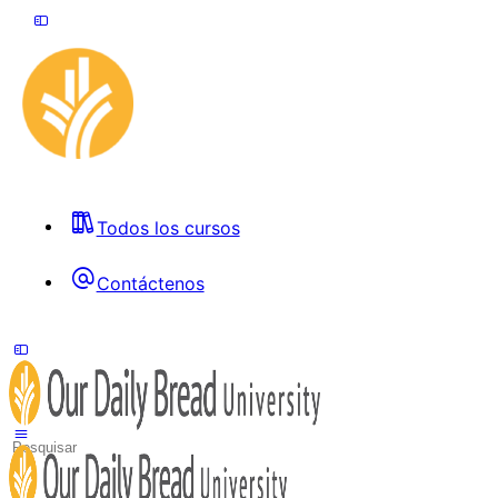
Todos los cursos
Contáctenos
Toggle
Side
Panel
Search
for: