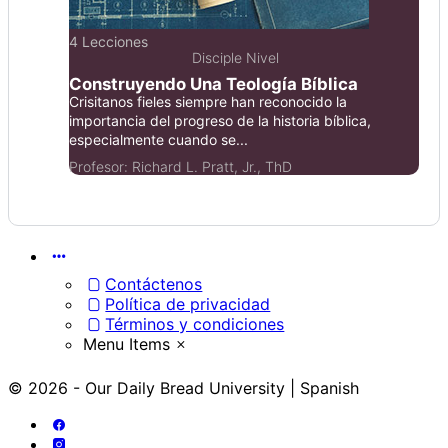
4 Lecciones
Disciple Nivel
Construyendo Una Teología Bíblica
Crisitanos fieles siempre han reconocido la
importancia del progreso de la historia bíblica,
especialmente cuando se...
Profesor:
Richard L. Pratt, Jr., ThD
Menu
Items
Contáctenos
Política de privacidad
Términos y condiciones
Menu Items
© 2026 - Our Daily Bread University | Spanish