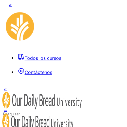
Todos los cursos
Contáctenos
Toggle
Side
Panel
Search
for: