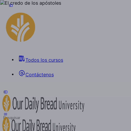
Todos los cursos
Contáctenos
Toggle
Side
Panel
Search
for: