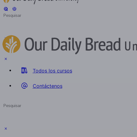
Search
for:
Todos los cursos
Contáctenos
Search
for:
Close
search