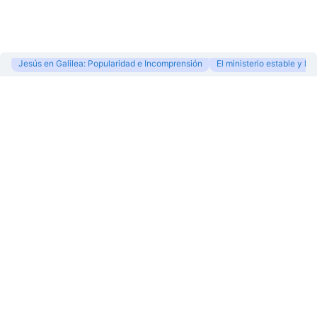
Jesús en Galilea: Popularidad e Incomprensión
El ministerio estable y la
Lección 1
of 3
EN CURSO
El ministerio estable y la respuesta
inconstante
Contenido
Resumen y objetivos
Leer
Conferencia