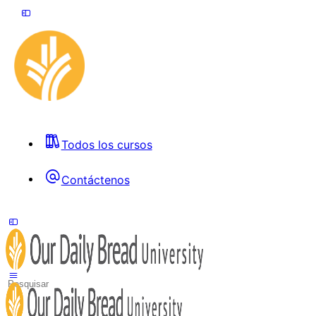
Todos los cursos
Contáctenos
Toggle
Side
Panel
Search
for: