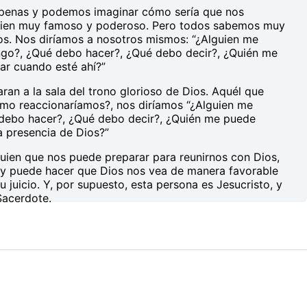
apenas y podemos imaginar cómo sería que nos
guien muy famoso y poderoso. Pero todos sabemos muy
s. Nos diríamos a nosotros mismos: “¿Alguien me
go?, ¿Qué debo hacer?, ¿Qué debo decir?, ¿Quién me
r cuando esté ahí?”
ran a la sala del trono glorioso de Dios. Aquél que
ómo reaccionaríamos?, nos diríamos “¿Alguien me
 debo hacer?, ¿Qué debo decir?, ¿Quién me puede
a presencia de Dios?”
uien que nos puede preparar para reunirnos con Dios,
 y puede hacer que Dios nos vea de manera favorable
 juicio. Y, por supuesto, esta persona es Jesucristo, y
Sacerdote.
 en nuestra serie Creemos en Jesús, y la hemos titulado
ción, estudiaremos las formas en las que Jesús cumple
sacerdote, mediando el pacto entre Dios y su pueblo.
iones anteriores, en el Antiguo Testamento Dios
avés de los cuáles administró su reino: Los oficios de
 Y en la etapa final del reino de Dios, comúnmente