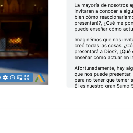
La mayoría de nosotros 
invitaran a conocer a al
bien cómo reaccionaríamo
presentará?, ¿Qué me pon
puede enseñar cómo actua
Imaginémos que nos invita
creó todas las cosas. ¿C
presentará a Dios?, ¿Qué
enseñar cómo actuar en l
Afortunadamente, hay alg
que nos puede presentar,
para no tener que temer su
Él es nuestro gran Sumo 
Esta es la lección cuatro
El Sacerdote. En esta lec
con el oficio bíblico de 
Como hemos visto en lecc
instituyó tres oficios a tr
profeta, sacerdote y rey.