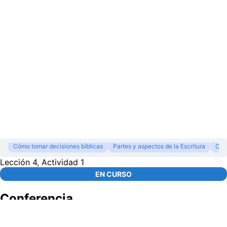
Cómo tomar decisiones bíblicas
Partes y aspectos de la Escritura
Con
Lección 4, Actividad 1
EN CURSO
Conferencia
00:00
/
1:27:31